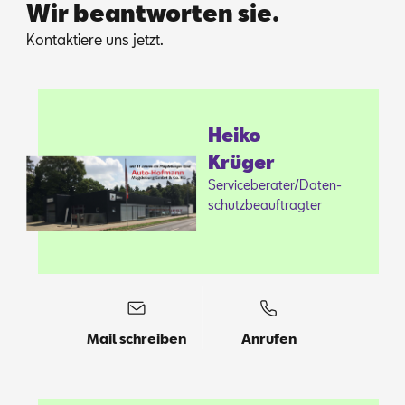
Wir beantworten sie.
Kon­tak­tie­re uns jetzt.
Hei­ko
Krü­ger
Ser­vice­be­ra­ter/Da­ten­
schutz­be­auf­trag­ter
Mail schreiben
Anrufen