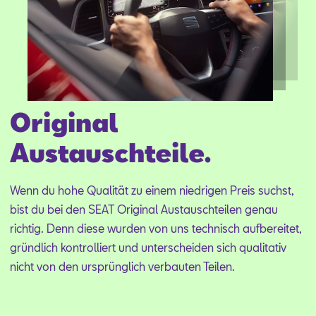
Original
Austauschteile.
Wenn du hohe Qua­li­tät zu ei­nem nied­ri­gen Preis suchst,
bist du bei den SEAT Ori­gi­nal Aus­tausch­tei­len ge­nau
rich­tig. Denn die­se wur­den von uns tech­nisch auf­be­rei­tet,
gründ­lich kon­trol­liert und un­ter­schei­den sich qua­li­ta­tiv
nicht von den ur­sprüng­lich ver­bau­ten Tei­len.