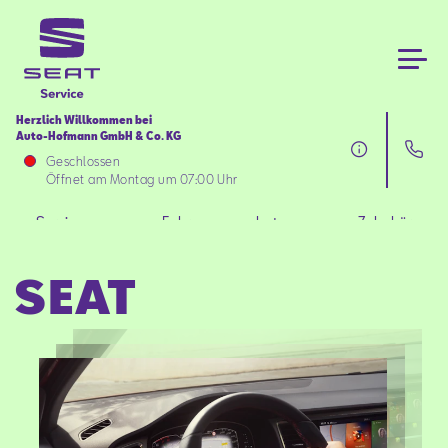
Herzlich Willkommen bei
Auto-Hofmann GmbH & Co. KG
Services
Geschlossen
Öffnet am Montag um 07:00 Uhr
Fahrzeugangebote
Services
Fahrzeugangebote
Zubehör
Zubehör
SEAT
Über uns
Aktionen