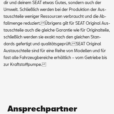
dir und dei­nem SEAT et­was Gu­tes, son­dern auch der
Um­welt. Schließ­lich wer­den bei der Pro­duk­ti­on der Aus­
tausch­tei­le we­ni­ger Res­sour­cen ver­braucht und die Ab­
fall­men­ge re­du­ziert. Üb­ri­gens gilt für SEAT Ori­gi­nal Aus­
tausch­tei­le auch die glei­che Ga­ran­tie wie für Ori­gi­nal­tei­le,
schließ­lich wer­den sie ex­akt nach den glei­chen Stan­
dards ge­fer­tigt und qua­li­täts­ge­prüft. SEAT Ori­gi­nal
Aus­tausch­tei­le sind für eine Rei­he von Mo­del­len und für
fast alle Fahr­zeug­be­rei­che er­hält­lich – vom Ge­trie­be bis
zur Kraft­stoff­pum­pe.
Ansprechpartner