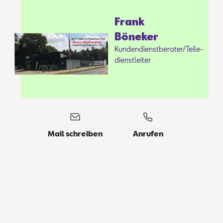
Frank
Bö­neker
Kun­den­dienst­be­ra­ter/Tei­le­
dienst­lei­ter
Mail schreiben
Anrufen