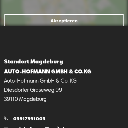
Mail schreiben
Kontaktformular
Anrufen
Akzeptieren
Standort Magdeburg
AUTO-HOFMANN GMBH & CO.KG
Auto-Hofmann GmbH & Co. KG
Diesdorfer Graseweg
99
39110
Magdeburg
Telefon:
03917391003
E-