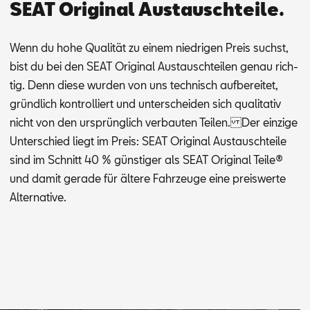
SEAT Original Austauschteile.
Wenn du hohe Qua­li­tät zu ei­nem nied­ri­gen Preis suchst,
bist du bei den SEAT Ori­gi­nal Aus­tausch­tei­len ge­nau rich­
tig. Denn die­se wur­den von uns tech­nisch auf­be­rei­tet,
gründ­lich kon­trol­liert und un­ter­schei­den sich qua­li­ta­tiv
nicht von den ur­sprüng­lich ver­bau­ten Tei­len. Der ein­zi­ge
Un­ter­schied liegt im Preis: SEAT Ori­gi­nal Aus­tausch­tei­le
sind im Schnitt 40 % güns­ti­ger als SEAT Ori­gi­nal Tei­le®
und da­mit ge­ra­de für äl­te­re Fahr­zeu­ge eine preis­wer­te
Al­ter­na­ti­ve.